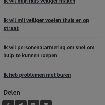
Ik wil mijn huis veiliger maken
Ik wil mij veiliger voelen thuis en op
straat
Ik wil personenalarmering om snel om
hulp te kunnen roepen
Ik heb problemen met buren
Delen
Deel deze pagina via Facebook
Deel deze pagina via Twitter
Deel deze pagina via LinkedIn
Deel deze pagina via e-mail