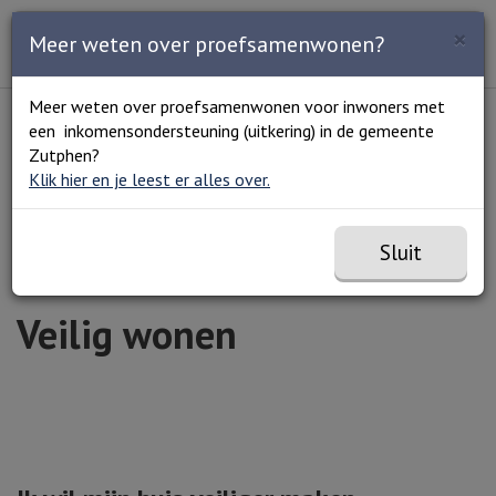
Zoeken
×
Open en sluit het
Open
Meer weten over proefsamenwonen?
Zoe
Menu
Lees voor
Uitleg woorden
Meer weten over proefsamenwonen voor inwoners met
Simpele tekst
een inkomensondersteuning (uitkering) in de gemeente
Home
Wonen en vervoer
In en om het huis
Veilig
Zutphen?
wonen
Klik hier en je leest er alles over.
Sluit
Veilig wonen