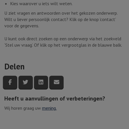
Kies waarover u iets wilt weten.
U ziet vragen en antwoorden over het gekozen onderwerp.
Wilt u liever persoonlijk contact? Klik op de knop ‘contact’
voor de gegevens.
U kunt ook direct zoeken op een onderwerp via het zoekveld
‘Stel uw vraag’. Of klik op het vergrootglas in de blauwe balk.
Delen
Deel deze pagina via Facebook
Deel deze pagina via Twitter
Deel deze pagina via LinkedIn
Deel deze pagina via e-mail
Heeft u aanvullingen of verbeteringen?
Wij horen graag uw
mening.