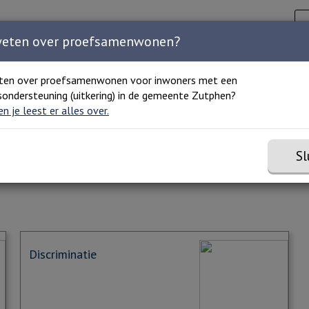
Zoeken
C
Zoeken 
Home
Agenda
Organisaties
Over ons
weten over proefsamenwonen?
ten over proefsamenwonen voor inwoners met een
ondersteuning (uitkering) in de gemeente Zutphen?
 en je leest er alles over.
Sl
Discriminatie