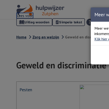
Meer 
Lees voor
Uitleg woorden
Simpele tekst
Meer we
inkomens
Home
Zorg en welzijn
Geweld en discriminatie
Klik hier
Geweld en discriminatie
Pesten