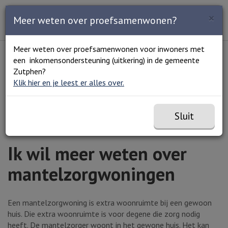
Zoeken
×
Open en sluit het
Open
Meer weten over proefsamenwonen?
Zoe
Menu
Lees voor
Uitleg woorden
Meer weten over proefsamenwonen voor inwoners met
Simpele tekst
een inkomensondersteuning (uitkering) in de gemeente
Home
Zorg en welzijn
Mantelzorg
Ik wil meer
Zutphen?
weten over mantelzorgwoningen
Klik hier en je leest er alles over.
Sluit
Ik wil meer weten over
mantelzorgwoningen
Een mantelzorgwoning is extra woonruimte bij een gewoon
huis. Die extra woonruimte is voor degene die zorg nodig
heeft. De mantelzorger woont in het gewone huis. Het kan