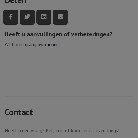
Deel deze pagina via Facebook
Deel deze pagina via Twitter
Deel deze pagina via LinkedIn
Deel deze pagina via e-mail
Heeft u aanvullingen of verbeteringen?
Wij horen graag uw
mening.
Contact
Heeft u een vraag? Bel, mail of kom gerust even langs!