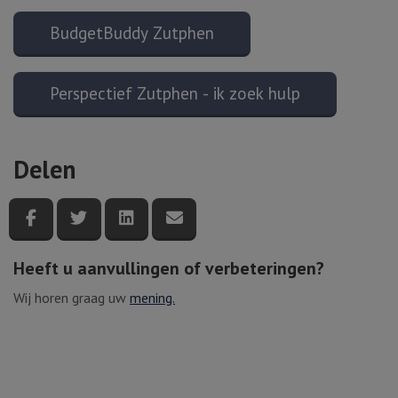
BudgetBuddy Zutphen
Perspectief Zutphen - ik zoek hulp
Delen
Deel deze pagina via Facebook
Deel deze pagina via Twitter
Deel deze pagina via LinkedIn
Deel deze pagina via e-mail
Heeft u aanvullingen of verbeteringen?
Wij horen graag uw
mening.