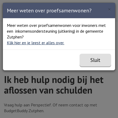
Zoeken
×
Open en sluit het
Open
Meer weten over proefsamenwonen?
Zoe
Menu
Lees voor
Uitleg woorden
Meer weten over proefsamenwonen voor inwoners met
Simpele tekst
een inkomensondersteuning (uitkering) in de gemeente
Home
Geld
Schulden
Ik heb hulp nodig bij het
Zutphen?
aflossen van schulden
Klik hier en je leest er alles over.
Sluit
Ik heb hulp nodig bij het
aflossen van schulden
Vraag hulp aan Perspectief. Of neem contact op met
BudgetBuddy Zutphen.