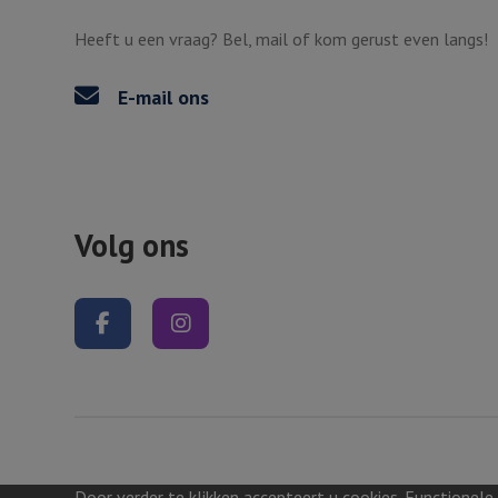
Heeft u een vraag? Bel, mail of kom gerust even langs!
E-mail ons
Volg ons
Volg ons op Facebook
Volg ons op Instagram
Door verder te klikken accepteert u cookies. Functionele