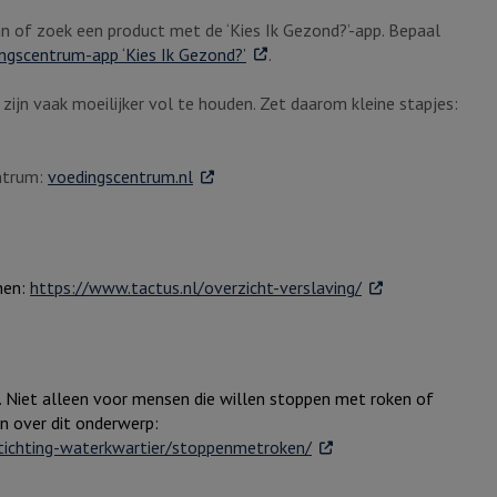
can of zoek een product met de ‘Kies Ik Gezond?’-app. Bepaal
. Externe link
ngscentrum-app ‘Kies Ik Gezond?’
.
ijn vaak moeilijker vol te houden. Zet daarom kleine stapjes:
. Externe link
entrum:
voedingscentrum.nl
. Externe link
hen:
https://www.tactus.nl/overzicht-verslaving/
n. Niet alleen voor mensen die willen stoppen met roken of
n over dit onderwerp:
. Externe link
-stichting-waterkwartier/stoppenmetroken/