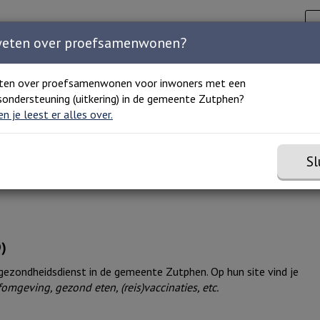
Zoeken
C
Zoeken 
Home
Agenda
Organisaties
Over ons
weten over proefsamenwonen?
ten over proefsamenwonen voor inwoners met een
ondersteuning (uitkering) in de gemeente Zutphen?
 en je leest er alles over.
Sl
)
ezondheidsdienst in de gemeente Zutphen. Op hun site vind je
omgeving, gezond eten, (reis)vaccinaties, etc.