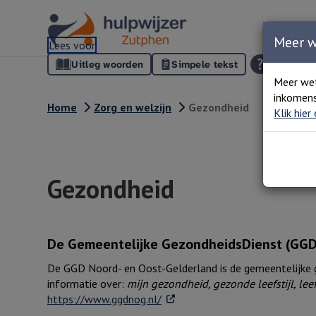
Meer 
Lees voor
Uitleg woorden
Simpele tekst
Meer we
inkomens
Home
Zorg en welzijn
Gezondheid
Klik hier
Gezondheid
De Gemeentelijke GezondheidsDienst (GGD
De GGD Noord- en Oost-Gelderland is de gemeentelijke g
informatie over:
mijn gezondheid, gezonde leefstijl, leef
. Externe link
https://www.ggdnog.nl/