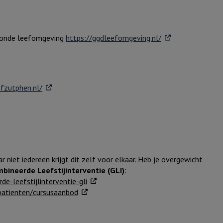
. Externe link
ezonde leefomgeving
https://ggdleefomgeving.nl/
. Externe link
efzutphen.nl/
r niet iedereen krijgt dit zelf voor elkaar. Heb je overgewicht
ineerde Leefstijinterventie (GLI)
:
. Externe link
-leefstijlinterventie-gli
. Externe link
atienten/cursusaanbod