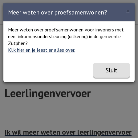
Zoeken
×
Open en sluit het
Open
Meer weten over proefsamenwonen?
Zoe
Menu
Lees voor
Uitleg woorden
Meer weten over proefsamenwonen voor inwoners met
Simpele tekst
een inkomensondersteuning (uitkering) in de gemeente
Home
Wonen en vervoer
Vervoer
Zutphen?
Leerlingenvervoer
Klik hier en je leest er alles over.
Sluit
Leerlingenvervoer
Ik wil meer weten over leerlingenvervoer