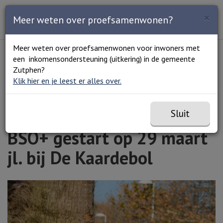
Zoeken
×
Open en sluit het
Open
Meer weten over proefsamenwonen?
Zoe
Menu
Lees voor
Uitleg woorden
Meer weten over proefsamenwonen voor inwoners met
Simpele tekst
een inkomensondersteuning (uitkering) in de gemeente
Home
BSO+ gestart op 29 maart jl. bij De Kaardebol
Zutphen?
Klik hier en je leest er alles over.
Sluit
BSO+ gestart op 29 maart
jl. bij De Kaardebol