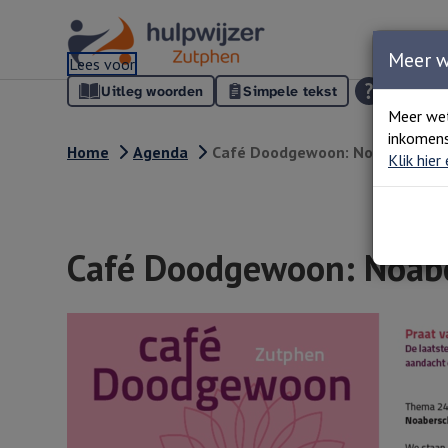
Meer 
Lees voor
Uitleg woorden
Simpele tekst
Meer we
inkomens
Home
Agenda
Café Doodgewoon: Noaberschap
Klik hier
Café Doodgewoon: Noabe