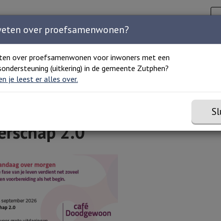
Zoeken
C
Zoeken 
Home
Agenda
Organisaties
Over ons
weten over proefsamenwonen?
ten over proefsamenwonen voor inwoners met een
ondersteuning (uitkering) in de gemeente Zutphen?
 2.0
 en je leest er alles over.
Sl
rschap 2.0