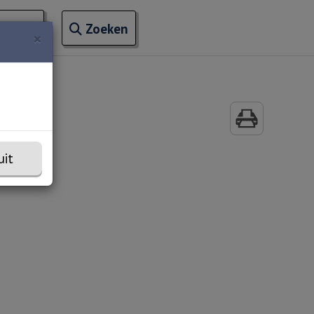
Open zoekveld
ontact
naar ingevoerde termen
Zoeken
×
uit