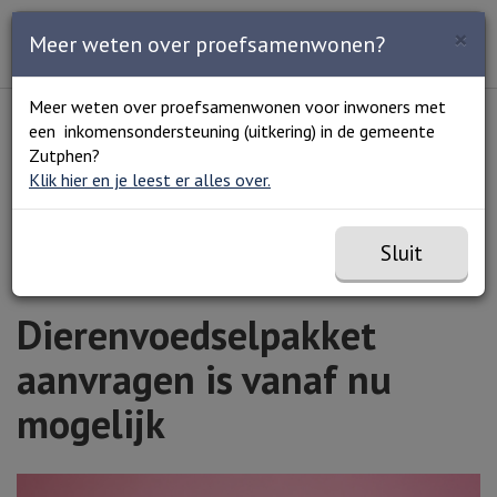
Zoeken
×
Open en sluit het
Open
Meer weten over proefsamenwonen?
Zoe
Menu
Lees voor
Uitleg woorden
Meer weten over proefsamenwonen voor inwoners met
Simpele tekst
een inkomensondersteuning (uitkering) in de gemeente
Home
Dierenvoedselpakket aanvragen is vanaf nu
Zutphen?
mogelijk
Klik hier en je leest er alles over.
Sluit
Dierenvoedselpakket
aanvragen is vanaf nu
mogelijk