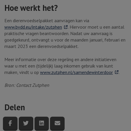
Hoe werkt het?
Een dierenvoedselpakket aanvragen kan via
. Externe link
www.bvdd.eu/intake/zutphen
. Hiervoor moet u een aantal
praktische vragen beantwoorden. Nadat uw aanvraag is
goedgekeurd, ontvangt u voor de maanden januari, februari en
maart 2023 een dierenvoedselpakket.
Meer informatie over deze regeling en andere initiatieven
waar u met een (tijdelijk) laag inkomen gebruik van kunt
. Externe 
maken, vindt u op
www.zutphen.nl/samendewinterdoor
.
Bron: Contact Zutphen
Delen
Deel deze pagina via Facebook
Deel deze pagina via Twitter
Deel deze pagina via LinkedIn
Deel deze pagina via e-mail