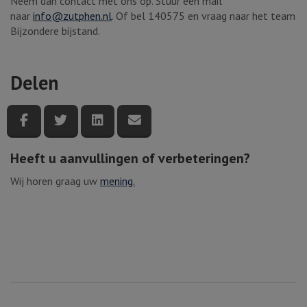
Neem dan contact met ons op. Stuur een mail
naar
info@zutphen.nl
. Of bel 140575 en vraag naar het team
Bijzondere bijstand.
Delen
Deel deze pagina via Facebook
Deel deze pagina via Twitter
Deel deze pagina via LinkedIn
Deel deze pagina via e-mail
Heeft u aanvullingen of verbeteringen?
Wij horen graag uw
mening.