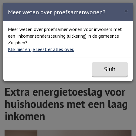
Zoeken
×
Open en sluit het
Open
Meer weten over proefsamenwonen?
Zoe
Menu
Lees voor
Uitleg woorden
Meer weten over proefsamenwonen voor inwoners met
Simpele tekst
een inkomensondersteuning (uitkering) in de gemeente
Home
Extra energietoeslag voor huishoudens met een
Zutphen?
laag inkomen
Klik hier en je leest er alles over.
Sluit
Extra energietoeslag voor
huishoudens met een laag
inkomen