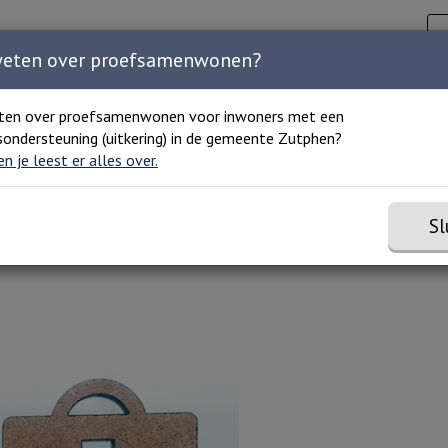
Zoeken
C
Zoeken 
Home
Agenda
Organisaties
Over ons
weten over proefsamenwonen?
ten over proefsamenwonen voor inwoners met een
ondersteuning (uitkering) in de gemeente Zutphen?
 en je leest er alles over.
Sl