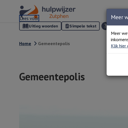
Meer 
Lees voor
Uitleg woorden
Simpele tekst
Meer we
inkomens
Home
Gemeentepolis
Klik hier
Gemeentepolis