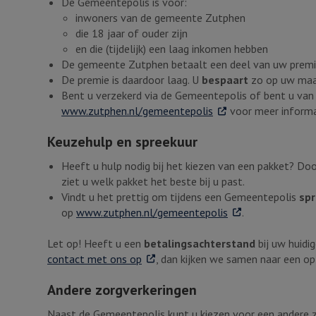
De Gemeentepolis is voor:
inwoners van de gemeente Zutphen
die 18 jaar of ouder zijn
en die (tijdelijk) een laag inkomen hebben
De gemeente Zutphen betaalt een deel van uw prem
De premie is daardoor laag. U
bespaart
zo op uw maa
Bent u verzekerd via de Gemeentepolis of bent u van
. Externe link
www.zutphen.nl/gemeentepolis
voor meer informa
Keuzehulp en spreekuur
Heeft u hulp nodig bij het kiezen van een pakket? Do
ziet u welk pakket het beste bij u past.
Vindt u het prettig om tijdens een Gemeentepolis
sp
. Externe link
op
www.zutphen.nl/gemeentepolis
.
Let op! Heeft u een
betalingsachterstand
bij uw huidi
. Externe link
contact met ons op
, dan kijken we samen naar een op
Andere zorgverkeringen
Naast de Gemeentepolis kunt u kiezen voor een andere z