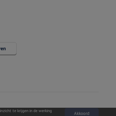
ven
zicht te krijgen in de werking
Akkoord