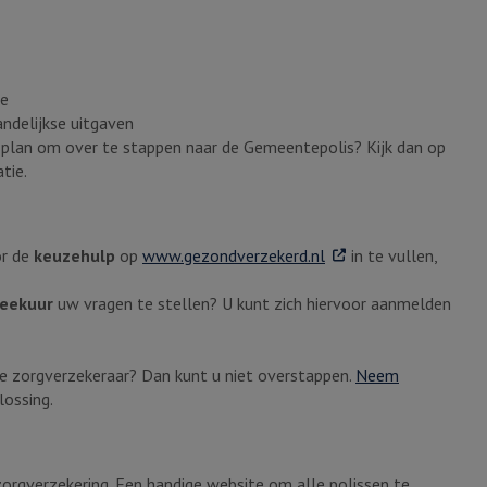
ie
ndelijkse uitgaven
 plan om over te stappen naar de Gemeentepolis? Kijk dan op
tie.
. Externe link
or de
keuzehulp
op
www.gezondverzekerd.nl
in te vullen,
reekuur
uw vragen te stellen? U kunt zich hiervoor aanmelden
ge zorgverzekeraar? Dan kunt u niet overstappen.
Neem
lossing.
orgverzekering. Een handige website om alle polissen te