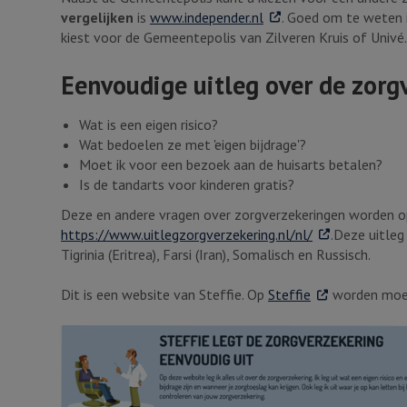
. Externe link
vergelijken
is
www.independer.nl
. Goed om te weten 
kiest voor de Gemeentepolis van Zilveren Kruis of Univé.
Eenvoudige uitleg over de zorg
Wat is een eigen risico?
Wat bedoelen ze met 'eigen bijdrage'?
Moet ik voor een bezoek aan de huisarts betalen?
Is de tandarts voor kinderen gratis?
Deze en andere vragen over zorgverzekeringen worden 
. Externe link
https://www.uitlegzorgverzekering.nl/nl/
.Deze uitleg
Tigrinia (Eritrea), Farsi (Iran), Somalisch en Russisch.
. Externe link
Dit is een website van Steffie. Op
Steffie
worden moeil