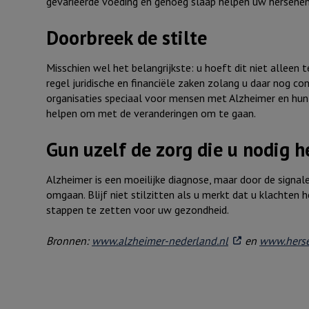
gevarieerde voeding en genoeg slaap helpen uw hersenen 
Doorbreek de stilte
Misschien wel het belangrijkste: u hoeft dit niet alleen 
regel juridische en financiële zaken zolang u daar nog co
organisaties speciaal voor mensen met Alzheimer en hun
helpen om met de veranderingen om te gaan.
Gun uzelf de zorg die u nodig h
Alzheimer is een moeilijke diagnose, maar door de signal
omgaan. Blijf niet stilzitten als u merkt dat u klachten 
stappen te zetten voor uw gezondheid.
. Externe link
Bronnen:
www.alzheimer-nederland.nl
en
www.herse