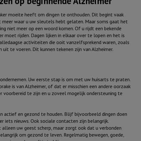
ijzen op beginnende Alzheimer
vaker moeite heeft om dingen te onthouden. Dit begint vaak
et meer waar u uw sleutels hebt gelaten. Maar soms gaat het
ling niet meer op een woord komen. Of u rijdt een bekende
 moet rijden. Dagen lijken in elkaar over te lopen en het is
alledaagse activiteiten die ooit vanzelfsprekend waren, zoals
uit te voeren. Dit kunnen tekenen zijn van Alzheimer.
te ondernemen. Uw eerste stap is om met uw huisarts te praten.
sprake is van Alzheimer, of dat er misschien een andere oorzaak
r voorbereid te zijn en u zoveel mogelijk ondersteuning te
 actief en gezond te houden. Blijf bijvoorbeeld dingen doen
r iets nieuws. Ook sociale contacten zijn belangrijk.
t alleen uw geest scherp, maar zorgt ook dat u verbonden
belangrijk om gezond te leven. Regelmatig bewegen, goede,