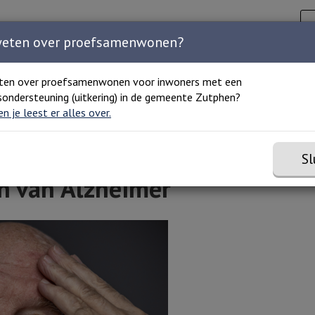
Zoeken
C
Zoeken 
Home
Agenda
Organisaties
Over ons
weten over proefsamenwonen?
ten over proefsamenwonen voor inwoners met een
ondersteuning (uitkering) in de gemeente Zutphen?
 en je leest er alles over.
Sl
n van Alzheimer