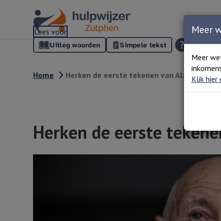
Meer 
Lees voor
Uitleg woorden
Simpele tekst
Meer we
inkomens
Home
Herken de eerste tekenen van Alzheimer
Klik hier
Herken de eerste tekene