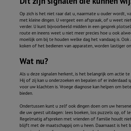
Dit zijn signalen die kunnen w
Op zich is het niet raar dat u, naarmate u ouder wordt, 
met kleine dingen. U vergeet een afspraak, of u weet ni
verder. U kunt bijvoorbeeld midden in een gesprek plotse
route en ineens weet u niet meer precies hoe u ook alweer
moeilijk om bij te houden welke dag het vandaag is. Ook 
koken of het bedienen van apparaten, worden lastiger om 
Wat nu?
Als u deze signalen herkent, is het belangrijk om actie 
Hij of zij kan u onderzoeken en bepalen of er inderdaad 
voor uw klachten is. Vroege diagnose kan helpen om bete
bieden.
Ondertussen kunt u zelf ook dingen doen om uw hersenen
die uw geest uitdagen: lees boeken, los puzzels op, of lee
Regelmatig afspreken met vrienden of familie houdt nie
blijft met de maatschappij om u heen. Daarnaast is het 