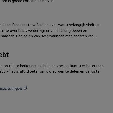
om in goede conditie te blijven.
te doen. Praat met uw familie over wat u belangrijk vindt, en
ntrole over hebt. Verder zijn er veel steungroepen en
 naasten. Het delen van uw ervaringen met anderen kan u
ebt
en op tijd te herkennen en hulp te zoeken, kunt u er beter mee
hebt – het is altijd beter om uw zorgen te delen en de juiste
. Externe link
nstichting.nl