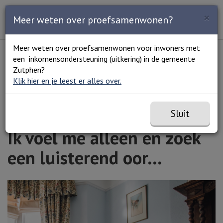
Zoeken
×
Open en sluit het
Open
Meer weten over proefsamenwonen?
Zoe
Menu
Lees voor
Uitleg woorden
Meer weten over proefsamenwonen voor inwoners met
Simpele tekst
een inkomensondersteuning (uitkering) in de gemeente
Home
Ik voel me alleen en zoek een luisterend oor…
Zutphen?
Klik hier en je leest er alles over.
Sluit
Ik voel me alleen en zoek
een luisterend oor…