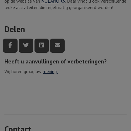
. Externe link
op de website van
NOLANO
. Daar vindt u ook verschillende
leuke activiteiten die regelmatig georganiseerd worden!
Delen
Deel deze pagina via Facebook
Deel deze pagina via Twitter
Deel deze pagina via LinkedIn
Deel deze pagina via e-mail
Heeft u aanvullingen of verbeteringen?
Wij horen graag uw
mening.
Contact