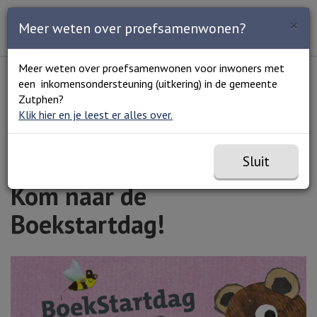
Zoeken
×
Open en sluit het
Open
Meer weten over proefsamenwonen?
Zoe
Menu
Lees voor
Uitleg woorden
Meer weten over proefsamenwonen voor inwoners met
Simpele tekst
een inkomensondersteuning (uitkering) in de gemeente
Home
Kom naar de Boekstartdag!
Zutphen?
Klik hier en je leest er alles over.
Sluit
Kom naar de
Boekstartdag!