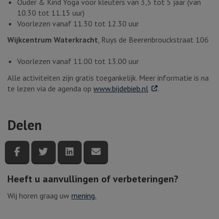
Ouder & Kind Yoga voor kleuters van 3,5 tot 5 jaar (van
10.30 tot 11.15 uur)
Voorlezen vanaf 11.30 tot 12.30 uur
Wijkcentrum Waterkracht
, Ruys de Beerenbrouckstraat 106
Voorlezen vanaf 11.00 tot 13.00 uur
Alle activiteiten zijn gratis toegankelijk. Meer informatie is na
. Externe link
te lezen via de agenda op
www.bijdebieb.nl
.
Delen
Deel deze pagina via Facebook
Deel deze pagina via Twitter
Deel deze pagina via LinkedIn
Deel deze pagina via e-mail
Heeft u aanvullingen of verbeteringen?
Wij horen graag uw
mening.