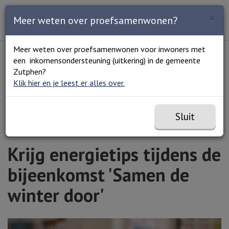
Zoeken
×
Open en sluit het
Open
Meer weten over proefsamenwonen?
Zoe
Menu
Lees voor
Uitleg woorden
Meer weten over proefsamenwonen voor inwoners met
Simpele tekst
een inkomensondersteuning (uitkering) in de gemeente
Home
Krijg energietips tijdens de bijeenkomst 'Samen
Zutphen?
de winter door'
Klik hier en je leest er alles over.
Sluit
Krijg energietips tijdens de
bijeenkomst 'Samen de
winter door'