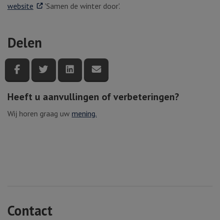
. Externe link
website
'Samen de winter door'.
Delen
Deel deze pagina via Facebook
Deel deze pagina via Twitter
Deel deze pagina via LinkedIn
Deel deze pagina via e-mail
Heeft u aanvullingen of verbeteringen?
Wij horen graag uw
mening.
Contact