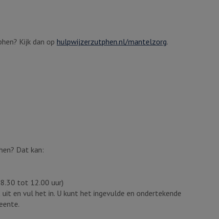
phen? Kijk dan op
hulpwijzerzutphen.nl/mantelzorg
.
hen? Dat kan:
erne link
8.30 tot 12.00 uur)
t uit en vul het in. U kunt het ingevulde en ondertekende
eente.