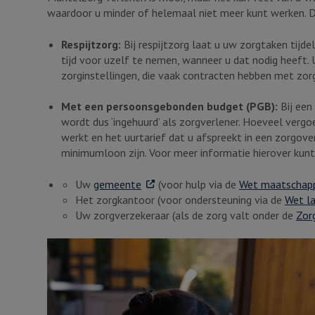
waardoor u minder of helemaal niet meer kunt werken. D
Respijtzorg:
Bij respijtzorg laat u uw zorgtaken tijde
tijd voor uzelf te nemen, wanneer u dat nodig heeft. 
zorginstellingen, die vaak contracten hebben met zor
Met een persoonsgebonden budget (PGB):
Bij een
wordt dus ‘ingehuurd’ als zorgverlener. Hoeveel vergoe
werkt en het uurtarief dat u afspreekt in een zorgov
minimumloon zijn. Voor meer informatie hierover kunt 
. Externe link
Uw
gemeente
(voor hulp via de
Wet maatschapp
Het zorgkantoor (voor ondersteuning via de
Wet la
Uw zorgverzekeraar (als de zorg valt onder de
Zor