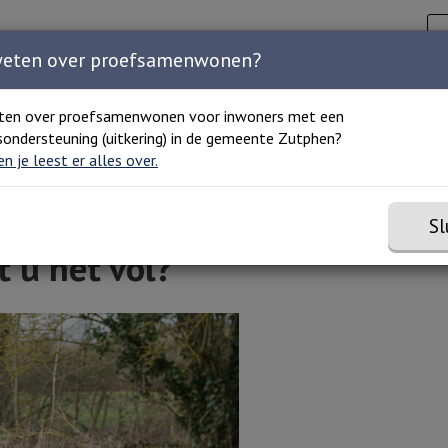
Zoeken
C
Zoeken 
Home
Agenda
Organisaties
Over ons
weten over proefsamenwonen?
ten over proefsamenwonen voor inwoners met een
ondersteuning (uitkering) in de gemeente Zutphen?
 en je leest er alles over.
Sl
 u het vol?