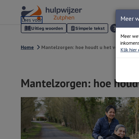
Meer 
Lees voor
Uitleg woorden
Simpele tekst
Meer we
inkomens
Home
Mantelzorgen: hoe houdt u het vol?
Klik hier
Mantelzorgen: hoe houdt