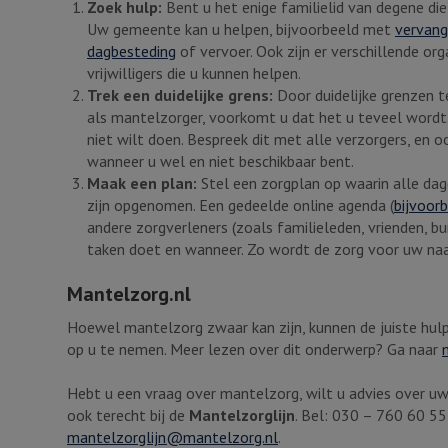
Zoek hulp:
Bent u het enige familielid van degene di
Uw gemeente kan u helpen, bijvoorbeeld met
vervang
dagbesteding
of vervoer. Ook zijn er verschillende org
vrijwilligers die u kunnen helpen.
Trek een duidelijke grens:
Door duidelijke grenzen 
als mantelzorger, voorkomt u dat het u teveel wordt
niet wilt doen. Bespreek dit met alle verzorgers, en 
wanneer u wel en niet beschikbaar bent.
Maak een plan:
Stel een zorgplan op waarin alle dag
zijn opgenomen. Een gedeelde online agenda (
bijvoorb
andere zorgverleners (zoals familieleden, vrienden, bu
taken doet en wanneer. Zo wordt de zorg voor uw naas
Mantelzorg.nl
Hoewel mantelzorg zwaar kan zijn, kunnen de juiste hul
op u te nemen. Meer lezen over dit onderwerp? Ga naar
Hebt u een vraag over mantelzorg, wilt u advies over uw 
ook terecht bij de
Mantelzorglijn
. Bel: 030 – 760 60 5
mantelzorglijn@mantelzorg.nl
.