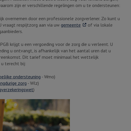
aarom zijn er verschillende regelingen om u te ondersteunen:
lijk overnemen door een professionele zorgverlener. Zo kunt u
. Externe link
U vraagt respijtzorg aan via uw
gemeente
of via lokale
gaanbieders.
 PGB krijgt u een vergoeding voor de zorg die u verleent. U
ding u ontvangt, is afhankelijk van het aantal uren dat u
ereenkomst. Dit tarief moet minimaal het wettelijk
u terecht bij:
elijke ondersteuning
- Wmo)
ngdurige zorg
- Wlz)
gverzekeringswet
)