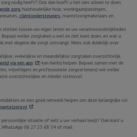
e zorg nodig heeft? Ook dan hoeft u het niet alleen te doen.
ende zorg
, huishoudelijke hulp, woningaanpassingen,
anisaties,
cliëntondersteuners
, mantelzorgmakelaars en
te stellen tussen uw eigen leven en uw verantwoordelijkheden
. Bepaal welke zorgtaken u wel en niet kunt doen, en wat u
ook met degene die zorgt ontvangt. Wees ook duidelijk over
elijkse, wekelijkse en maandelijkse zorgtaken overzichtelijk
. Externe link
eeld via een app
) kan hierbij helpen. Bepaal samen met de
ren, vrijwilligers en professionele zorgverleners) wie welke
te overzichtelijker en minder stressvol.
pmiddelen en een goed netwerk helpen om deze belangrijke rol
. Externe link
mantelzorg.nl
.
persoonlijke situatie of wilt u uw verhaal kwijt? Dan kunt u
5, WhatsApp 06 27 23 68 54 of mail: