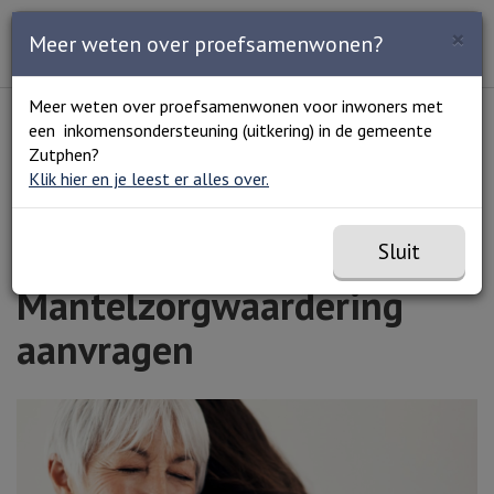
Zoeken
×
Open en sluit het
Open
Meer weten over proefsamenwonen?
Zoe
Menu
Lees voor
Uitleg woorden
Meer weten over proefsamenwonen voor inwoners met
Simpele tekst
een inkomensondersteuning (uitkering) in de gemeente
Home
Mantelzorgwaardering aanvragen
Zutphen?
Klik hier en je leest er alles over.
Sluit
Mantelzorgwaardering
aanvragen