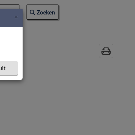
Open zoekveld
ontact
naar ingevoerde termen
Zoeken
×
uit