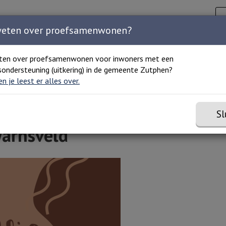
Zoeken
C
Zoeken 
Home
Agenda
Organisaties
Over ons
weten over proefsamenwonen?
ten over proefsamenwonen voor inwoners met een
ondersteuning (uitkering) in de gemeente Zutphen?
ld
 en je leest er alles over.
Sl
 Warnsveld