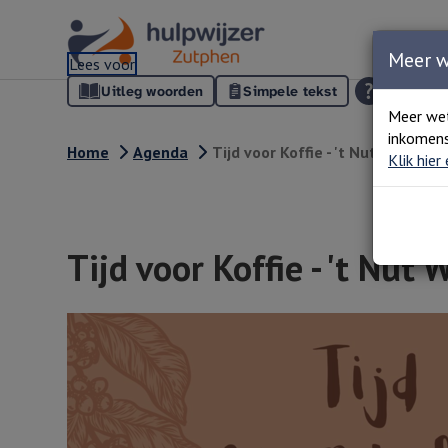
Meer 
Lees voor
Uitleg woorden
Simpele tekst
Meer we
inkomens
Home
Agenda
Tijd voor Koffie - 't Nut Warnsve
Klik hier
Tijd voor Koffie - 't Nut