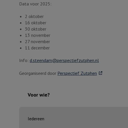
Data voor 2025:
2 oktober
16 oktober
30 oktober
13 november
27 november
11 december
Info:
d.steendam@perspectiefzutphen.nl
. Externe link
Georganiseerd door
Perspectief Zutphen
Voor wie?
Iedereen