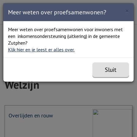
Zoeken
×
Open en sluit het
Open
Meer weten over proefsamenwonen?
Zoe
Menu
Lees voor
Uitleg woorden
Meer weten over proefsamenwonen voor inwoners met
Simpele tekst
een inkomensondersteuning (uitkering) in de gemeente
Home
Zorg en welzijn
Welzijn
Zutphen?
Klik hier en je leest er alles over.
Sluit
Welzijn
Overlijden en rouw