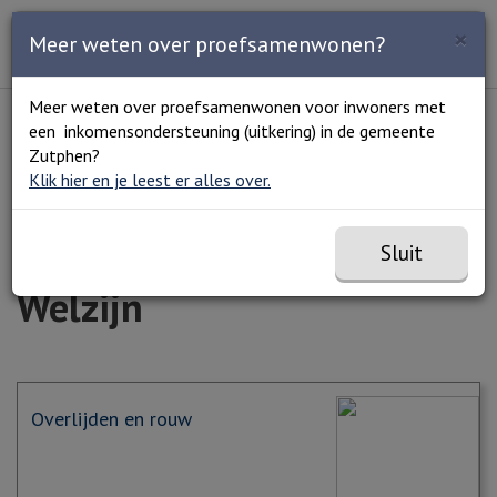
Zoeken
×
Open en sluit het
Open
Meer weten over proefsamenwonen?
Zoe
Menu
Lees voor
Uitleg woorden
Meer weten over proefsamenwonen voor inwoners met
Simpele tekst
een inkomensondersteuning (uitkering) in de gemeente
Home
Zorg en welzijn
Welzijn
Zutphen?
Klik hier en je leest er alles over.
Sluit
Welzijn
Overlijden en rouw